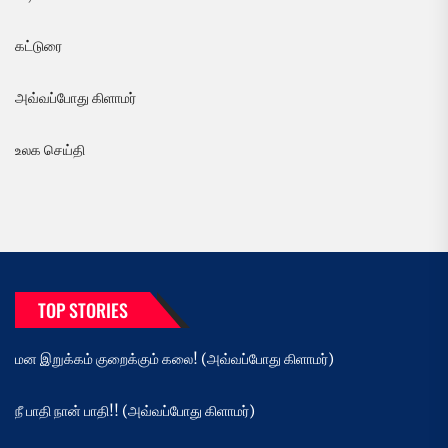
கட்டுரை
அவ்வப்போது கிளாமர்
உலக செய்தி
TOP STORIES
மன இறுக்கம் குறைக்கும் கலை! (அவ்வப்போது கிளாமர்)
நீ பாதி நான் பாதி!! (அவ்வப்போது கிளாமர்)