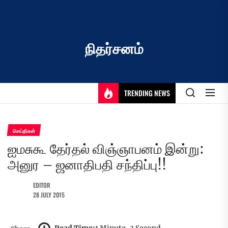
Skip
to
the
content
நிதர்சனம்
TRENDING NEWS
செய்திகள்
ஐமசுகூ தேர்தல் விஞ்ஞாபனம் இன்று:
அனுர – ஜனாதிபதி சந்திப்பு!!
EDITOR
28 JULY 2015