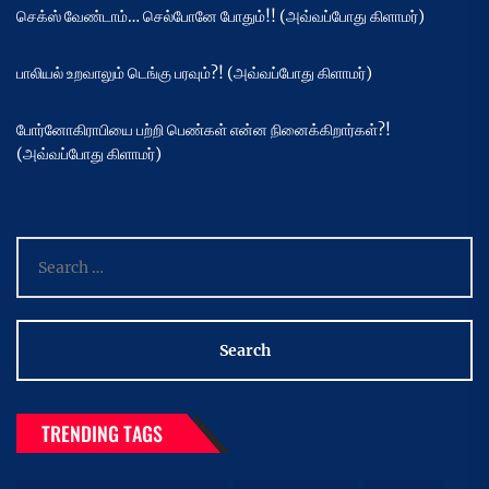
செக்ஸ் வேண்டாம்… செல்போனே போதும்!! (அவ்வப்போது கிளாமர்)
பாலியல் உறவாலும் டெங்கு பரவும்?! (அவ்வப்போது கிளாமர்)
போர்னோகிராபியை பற்றி பெண்கள் என்ன நினைக்கிறார்கள்?!
(அவ்வப்போது கிளாமர்)
Search
for:
TRENDING TAGS