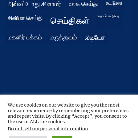
கட்டுரை
அவ்வப்போது கிளாமர்
உலக செய்தி
தொடர் கட்டுரை
சினிமா செய்தி
செய்திகள்
மகளிர் பக்கம்
மருத்துவம்
வீடியோ
We use cookies on our website to give you the most
UP
↑
relevant experience by remembering your preferences
Copyright © 2026
நிதர்சனம்.
All rights reserved.
and repeat visits. By clicking “Accept”, you consent to
the use of ALL the cookies.
Theme: BoundlessNews By
Themeinwp.
Powered by
WordPress.
Do not sell my personal information
.