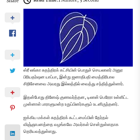
Read Time:
1 Minute, 3 Second
Share
ஸ்ரீ லங்கா சுதந்திரக் கட்சியின் பொதுச் செயலாளர் அனுர
பிரியதர்ஷன யாப்பா, இன்று ஜனாதிபதி மைத்திரிபால
சிறிசேனவை அவரது இல்லத்தில் வைத்து சந்தித்துள்ளார்.
இதன்போது தினேஷ் குணவர்த்தன, டிலான் பெரேரா உள்ளிட்ட
முன்னாள் பாராளுமன்ற உறுப்பினர்களும் உடனிருந்தனர்.
ஐக்கிய மக்கள் சுதந்திரக் கூட்டமைப்பின் தேர்தல்
விஞ்ஞாபனத்தை வழங்கவே அவர்கள் சென்றுள்ளதாக
தெரியவந்துள்ளது.