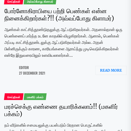
செய்திகள்
அவ்வப்போது கிளாமர்
போர்னோகிராபியை பற்றி பெண்கள் என்ன
நினைக்கிறார்கள்?!! (அவ்வப்போது கிளாமர்)
ஆண்கள் காட்சித்தூண்டுதலுக்கு ஆட்படுகிறவர்கள். அதனால்தான் ஒரு
பெண்ணைப் பார்த்த உடனே காதலில் விழுகிறார்கள். ஆனால், பெண்கள்
அப்படி காட்சித்தூண்டலுக்கு ஆட்படுகிறவர்கள் அல்ல. அதன்
பின்னிருக்கும் காரண, காரியங்களை ஆராய்ந்து முடிவெடுக்கிறவர்கள்
என்றே இதுவரையிலும் உளவியலாளர்கள்...
EDITOR
READ MORE
27 DECEMBER 2021
செய்திகள்
மகளிர் பக்கம்
மரச்செக்கு எண்ணை தயாரிக்கலாம்!! (மகளிர்
பக்கம்)
நம் வீடுகளில் சமையலுக்கு பயன்படும் பிரதான பொருட்களில்