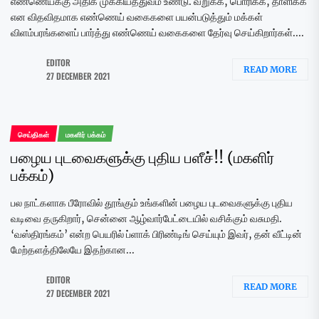
எண்ணெய்க்கு அதிக முக்கியத்துவம் உண்டு. வறுக்க, பொரிக்க, தாளிக்க
என விதவிதமாக எண்ணெய் வகைகளை பயன்படுத்தும் மக்கள்
விளம்பரங்களைப் பார்த்து எண்ணெய் வகைகளை தேர்வு செய்கிறார்கள்....
EDITOR
READ MORE
27 DECEMBER 2021
செய்திகள்
மகளிர் பக்கம்
பழைய புடவைகளுக்கு புதிய பளீச்!! (மகளிர்
பக்கம்)
பல நாட்களாக பீரோவில் தூங்கும் உங்களின் பழைய புடவைகளுக்கு புதிய
வடிவை தருகிறார், சென்னை ஆழ்வார்பேட்டையில் வசிக்கும் வசுமதி.
‘வஸ்திரங்கம்’ என்ற பெயரில் ப்ளாக் பிரிண்டிங் செய்யும் இவர், தன் வீட்டின்
மேற்தளத்திலேயே இதற்கான...
EDITOR
READ MORE
27 DECEMBER 2021