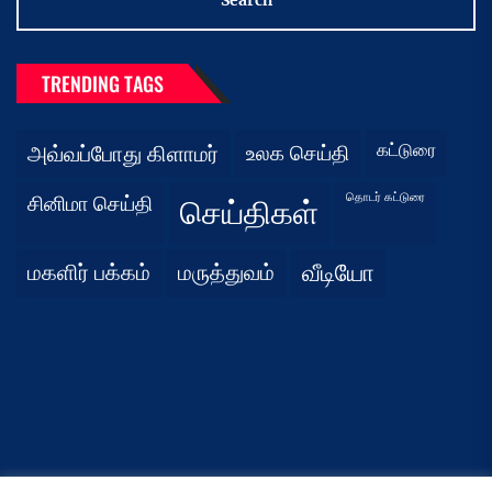
TRENDING TAGS
கட்டுரை
அவ்வப்போது கிளாமர்
உலக செய்தி
தொடர் கட்டுரை
சினிமா செய்தி
செய்திகள்
மகளிர் பக்கம்
மருத்துவம்
வீடியோ