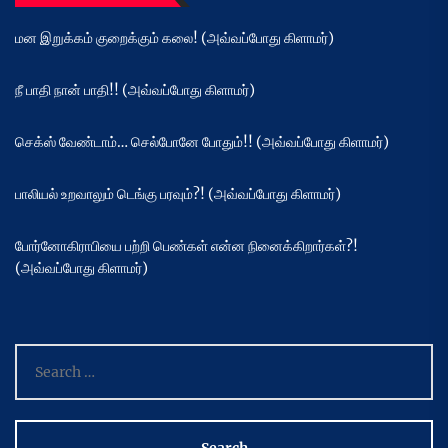
மன இறுக்கம் குறைக்கும் கலை! (அவ்வப்போது கிளாமர்)
நீ பாதி நான் பாதி!! (அவ்வப்போது கிளாமர்)
செக்ஸ் வேண்டாம்… செல்போனே போதும்!! (அவ்வப்போது கிளாமர்)
பாலியல் உறவாலும் டெங்கு பரவும்?! (அவ்வப்போது கிளாமர்)
போர்னோகிராபியை பற்றி பெண்கள் என்ன நினைக்கிறார்கள்?!
(அவ்வப்போது கிளாமர்)
Search
for: