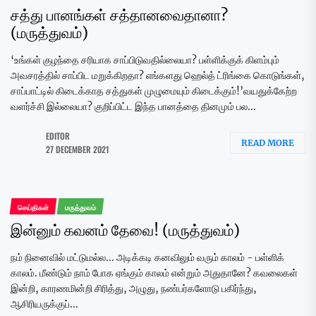
சத்து பானங்கள் சத்தானவைதானா?
(மருத்துவம்)
‘உங்கள் குழந்தை சரியாக சாப்பிடுவதில்லையா? பள்ளிக்குக் கிளம்பும்
அவசரத்தில் சாப்பிட மறுக்கிறதா? எங்களது ஹெல்த் ட்ரிங்கை கொடுங்கள்,
சாப்பாட்டில் கிடைக்காத சத்துகள் முழுமையும் கிடைக்கும்!’வயதுக்கேற்ற
வளர்ச்சி இல்லையா? குறிப்பிட்ட இந்த பானத்தை தினமும் பல...
EDITOR
READ MORE
27 DECEMBER 2021
செய்திகள்
மருத்துவம்
இன்னும் கவனம் தேவை! (மருத்துவம்)
நம் நினைவில் மட்டுமல்ல... அடிக்கடி கனவிலும் வரும் காலம் - பள்ளிக்
காலம். மீண்டும் நாம் போக ஏங்கும் காலம் என்றும் அதுதானே? கவலைகள்
இன்றி, காரணமின்றி சிரித்து, அழுது, நண்பர்களோடு பகிர்ந்து,
ஆசிரியருக்குப்...