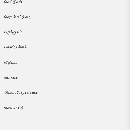
செய்திகள்
தொடர் கட்டுரை
மருத்துவம்
மகளிர் பக்கம்
வீடியோ
கட்டுரை
அவ்வப்போது கிளாமர்
உலக செய்தி