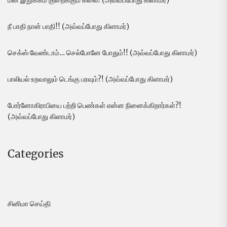
மன இறுக்கம் குறைக்கும் கலை! (அவ்வப்போது கிளாமர்)
நீ பாதி நான் பாதி!! (அவ்வப்போது கிளாமர்)
செக்ஸ் வேண்டாம்… செல்போனே போதும்!! (அவ்வப்போது கிளாமர்)
பாலியல் உறவாலும் டெங்கு பரவும்?! (அவ்வப்போது கிளாமர்)
போர்னோகிராபியை பற்றி பெண்கள் என்ன நினைக்கிறார்கள்?!
(அவ்வப்போது கிளாமர்)
Categories
சினிமா செய்தி