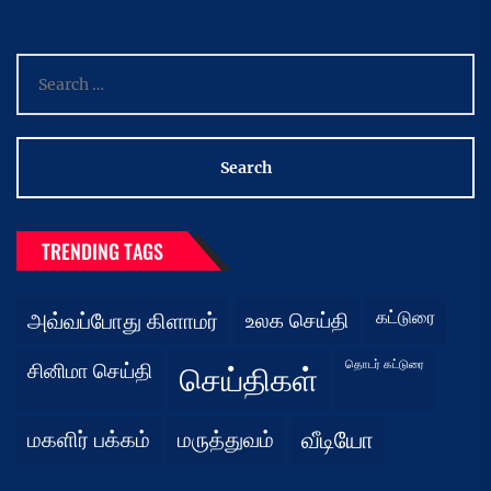
Search
for:
TRENDING TAGS
கட்டுரை
அவ்வப்போது கிளாமர்
உலக செய்தி
தொடர் கட்டுரை
சினிமா செய்தி
செய்திகள்
மகளிர் பக்கம்
மருத்துவம்
வீடியோ