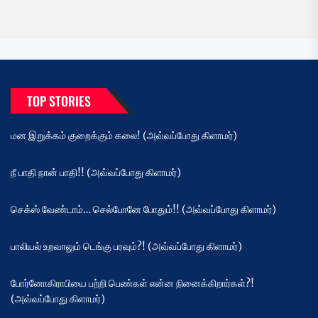
TOP STORIES
மன இறுக்கம் குறைக்கும் கலை! (அவ்வப்போது கிளாமர்)
நீ பாதி நான் பாதி!! (அவ்வப்போது கிளாமர்)
செக்ஸ் வேண்டாம்… செல்போனே போதும்!! (அவ்வப்போது கிளாமர்)
பாலியல் உறவாலும் டெங்கு பரவும்?! (அவ்வப்போது கிளாமர்)
போர்னோகிராபியை பற்றி பெண்கள் என்ன நினைக்கிறார்கள்?!
(அவ்வப்போது கிளாமர்)