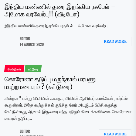
இந்திய மண்ணில் தரை இறங்கிய ரஃபேல் –
அமோக வரவேற்பு!! (வீடியோ)
இந்திய மண்ணில் தரை இறங்கிய ரஃபேல் - அமோக வரவேற்பு
EDITOR
READ MORE
14 AUGUST 2020
செய்திகள்
கட்டுரை
கொரோனா தடுப்பு மருந்தால் மரபணு
மாற்றமடையும் ? (கட்டுரை)
கின்றன” என்று பிபிசியின் சுகாதார பிரிவின் ஆசிரியர் மைக்கேல் ராபர்ட்ஸ்
கூறுகிறார். இந்த கூற்றுக்கள் குறித்து கேரி மடேஜிடம் பிபிசி கருத்து
கேட்டுள்ளது, ஆனால் இதுவரை எந்த பதிலும் கிடைக்கவில்லை. கொரோனா
வைரஸ் தடுப்பு...
EDITOR
READ MORE