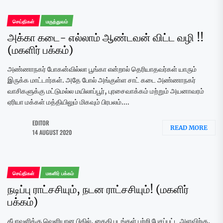
செய்திகள்
மருத்துவம்
அக்கா கடை- எல்லாம் ஆண்டவன் விட்ட வழி !!
(மகளிர் பக்கம்)
அண்ணாநகர் போகன்வில்லா பூங்கா என்றால் தெரியாதவர்கள் யாரும்
இருக்க மாட்டார்கள். அதே போல் அங்குள்ள சாட் கடை அண்ணாநகர்
வாசிகளுக்கு மட்டுமல்ல மயிலாப்பூர், புரசைவாக்கம் மற்றும் அயனாவரம்
ஏரியா மக்கள் மத்தியிலும் மிகவும் பிரபலம்....
EDITOR
READ MORE
14 AUGUST 2020
செய்திகள்
மகளிர் பக்கம்
நடிப்பு ராட்சசியும், நடன ராட்சசியும்! (மகளிர்
பக்கம்)
தீபாவளிக்கு வெளியான பிகில், கைதி படங்கள் பற்றி பேசப்பட்ட அளவிற்கு,