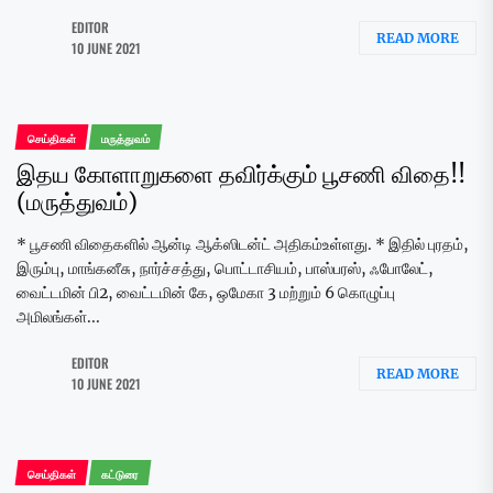
EDITOR
READ MORE
10 JUNE 2021
செய்திகள்
மருத்துவம்
இதய கோளாறுகளை தவிர்க்கும் பூசணி விதை!!
(மருத்துவம்)
* பூசணி விதைகளில் ஆன்டி ஆக்ஸிடன்ட் அதிகம்உள்ளது. * இதில் புரதம்,
இரும்பு, மாங்கனீசு, நார்ச்சத்து, பொட்டாசியம், பாஸ்பரஸ், ஃபோலேட்,
வைட்டமின் பி2, வைட்டமின் கே, ஒமேகா 3 மற்றும் 6 கொழுப்பு
அமிலங்கள்...
EDITOR
READ MORE
10 JUNE 2021
செய்திகள்
கட்டுரை