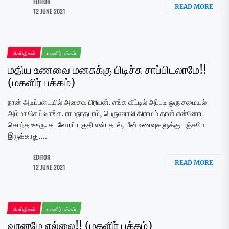
EDITOR
READ MORE
12 JUNE 2021
செய்திகள்
மகளிர் பக்கம்
மதிய உணவை மனசுக்கு பிடிச்சு சாப்பிடலாமே!!
(மகளிர் பக்கம்)
நான் அடிப்படையில் அசைவ பிரியன். எங்க வீட்டில் அப்படி ஒரு சமையல்
அம்மா செய்வாங்க. ராமநாதபுரம், பெருணாலி கிராமம் தான் என்னோட
சொந்த ஊரு. கடலோரப் பகுதி என்பதால், மீன் உணவுகளுக்கு பஞ்சமே
இருக்காது....
EDITOR
READ MORE
12 JUNE 2021
செய்திகள்
மகளிர் பக்கம்
வானமே எல்லை!! (மகளிர் பக்கம்)