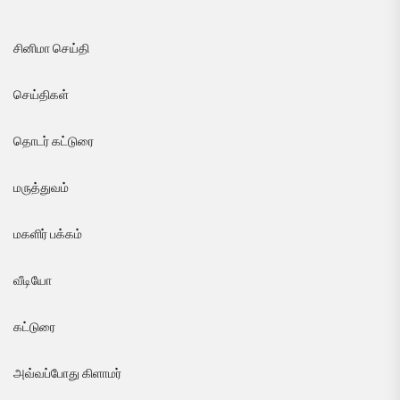
சினிமா செய்தி
செய்திகள்
தொடர் கட்டுரை
மருத்துவம்
மகளிர் பக்கம்
வீடியோ
கட்டுரை
அவ்வப்போது கிளாமர்