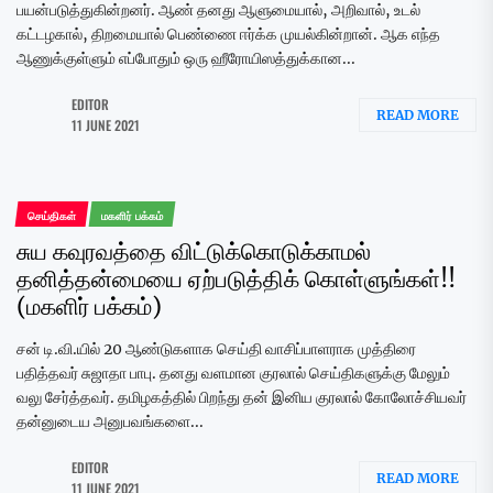
பயன்படுத்துகின்றனர். ஆண் தனது ஆளுமையால், அறிவால், உடல்
கட்டழகால், திறமையால் பெண்ணை ஈர்க்க முயல்கின்றான். ஆக எந்த
ஆணுக்குள்ளும் எப்போதும் ஒரு ஹீரோயிஸத்துக்கான...
EDITOR
READ MORE
11 JUNE 2021
செய்திகள்
மகளிர் பக்கம்
சுய கவுரவத்தை விட்டுக்கொடுக்காமல்
தனித்தன்மையை ஏற்படுத்திக் கொள்ளுங்கள்!!
(மகளிர் பக்கம்)
சன் டி.வி.யில் 20 ஆண்டுகளாக செய்தி வாசிப்பாளராக முத்திரை
பதித்தவர் சுஜாதா பாபு. தனது வளமான குரலால் செய்திகளுக்கு மேலும்
வலு சேர்த்தவர். தமிழகத்தில் பிறந்து தன் இனிய குரலால் கோலோச்சியவர்
தன்னுடைய அனுபவங்களை...
EDITOR
READ MORE
11 JUNE 2021