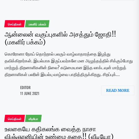
செய்திகள்
மகளிர் பக்கம்
ஆன்லைன் வகுப்புகளில் அசத்தும் ஜோதி!!
(மகளிர் பக்கம்)
கொரோனா நோய் தொற்றால் பலரும் வாழ்வாதாரத்தை இழந்து
தவிக்கிறார்கள். இயல்பாக இருப்பவர்களே மன அழுத்தத்தில் சிக்கும்போது
மாற்றுத் திறனாளிகளின் நிலை? கடுமையான இந்த லாக்டவுன் மாற்றுத்
திறனாளிகள் பலரின் இயல்பு வாழ்வை பாதித்திருக்கிறது. சிறப்புக்...
EDITOR
READ MORE
11 JUNE 2021
செய்திகள்
வீடியோ
உலகையே கதிகலங்க வைத்த நாசா
விஞ்ஞானியின் உண்மை கதை!! (வீடியோ)