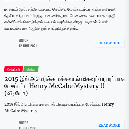
மாதராய் பிறப்பதற்கே மாதவம் செய்திட வேண்டுமம்மா’ என்ற கவிமணி
தேசிய விநாயகம் பிறந்த மண்ணில் தான் பெண்ணை சுமையாக கருதி
கள்ளிப்பால் கொடுக்கும் அவலம் அரங்கேறுகிறது. ஆனால் பெண்
சுமையல்ல என நிரூபித்துக் காட்டியிருக்கிறார்...
EDITOR
READ MORE
12 JUNE 2021
செய்திகள்
வீடியோ
2015 இல் அமெரிக்க மக்களால் மிகவும் பரபரப்பாக
பேசப்பட்ட Henry McCabe Mystery !!
(வீடியோ)
2015 இல் அமெரிக்க மக்களால் மிகவும் பரபரப்பாக பேசப்பட்ட Henry
McCabe Mystery
EDITOR
READ MORE
11 JUNE 2021