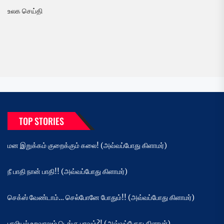
உலக செய்தி
TOP STORIES
மன இறுக்கம் குறைக்கும் கலை! (அவ்வப்போது கிளாமர்)
நீ பாதி நான் பாதி!! (அவ்வப்போது கிளாமர்)
செக்ஸ் வேண்டாம்… செல்போனே போதும்!! (அவ்வப்போது கிளாமர்)
பாலியல் உறவாலும் டெங்கு பரவும்?! (அவ்வப்போது கிளாமர்)