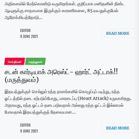
அதிகளவில் மேற்கொண்டு வருகிறார்கள். குறிப்பாக மனிதனின் நீண்ட
ஆயுளுக்கு சாதகமாக இருக்கும் காரணிகளை, 85 வயதுக்குமேல்
ஆரோக்கியத்தோடு...
EDITOR
READ MORE
9 JUNE 2021
செய்திகள்
மருத்துவம்
சடன் கார்டியாக் அரெஸ்ட்- ஹார்ட் அட்டாக்!!
(மருத்துவம்)
இதயத்துக்குச் செல்லும் ரத்த நாளங்களில் கொழுப்புப் படிந்து, ரத்த
ஓட்டத்தில் தடை ஏற்படும்போது, மாரடைப்பு (Heart Attack) உருவாகிறது.
அதாவது, ரத்த ஓட்டம் தடைபடுவதால் அல்லது ரத்த ஓட்டம் இல்லாமல்
போவதால் இதயத்துக்குத் தேவையான...
EDITOR
READ MORE
9 JUNE 2021