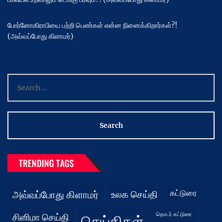
போர்னோகிராபியை பற்றி பெண்கள் என்ன நினைக்கிறார்கள்?!
(அவ்வப்போது கிளாமர்)
Search
for:
TRENDING TAGS
கட்டுரை
அவ்வப்போது கிளாமர்
உலக செய்தி
தொடர் கட்டுரை
சினிமா செய்தி
செய்திகள்