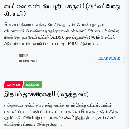
எய்ட்ஸை கண்டறிய புதிய கருவி! (அவ்வப்போது
கிளாமர்)
இன்றைய தினம் உலகத்தையே அச்சுறுத்திக் கொண்டிருக்கும்
எபோலாவைப் போல சென்ற நூற்றாண்டில் மக்களைப் பீதியடையச் செய்த
மிகக் கொடிய நோய் எய்ட்ஸ் (AIDS). முதன்முதலில் 1981ம் ஆண்டில்
அமெரிக்காவில் கண்டுபிடிக்கப் பட்டது. 1985ம் ஆண்டில்...
EDITOR
READ MORE
10 JUNE 2021
செய்திகள்
மருத்துவம்
இதயம் ஜாக்கிரதை!! (மருத்துவம்)
என்னுடைய நண்பர் திடீரென்று கடந்த வாரம் இறந்துவிட்டார். டாக்டர்
எங்களிடம் ஹார்ட் ஃபெயிலியர் காரணமாக அவர் இறந்ததாக தெரிவித்தார்.
ஹார்ட் ஃபெயிலியர் ஏற்படக் காரணம் என்ன? இதற்குk; மாரடைப்புக்கும்
சம்மந்தம் உள்ளதா? அல்லது வேறு...