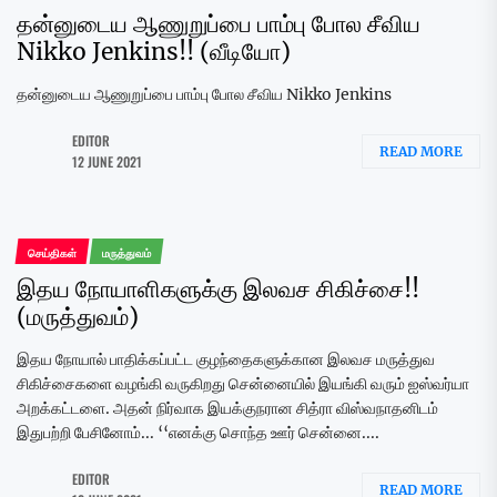
தன்னுடைய ஆணுறுப்பை பாம்பு போல சீவிய
Nikko Jenkins!! (வீடியோ)
தன்னுடைய ஆணுறுப்பை பாம்பு போல சீவிய Nikko Jenkins
EDITOR
READ MORE
12 JUNE 2021
செய்திகள்
மருத்துவம்
இதய நோயாளிகளுக்கு இலவச சிகிச்சை!!
(மருத்துவம்)
இதய நோயால் பாதிக்கப்பட்ட குழந்தைகளுக்கான இலவச மருத்துவ
சிகிச்சைகளை வழங்கி வருகிறது சென்னையில் இயங்கி வரும் ஐஸ்வர்யா
அறக்கட்டளை. அதன் நிர்வாக இயக்குநரான சித்ரா விஸ்வநாதனிடம்
இதுபற்றி பேசினோம்... ‘‘எனக்கு சொந்த ஊர் சென்னை....
EDITOR
READ MORE