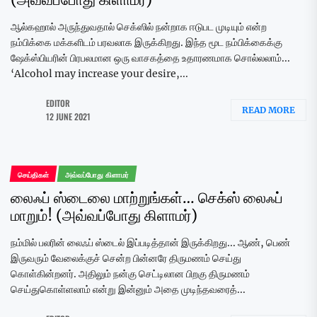
ஆல்கஹால் அருந்துவதால் செக்ஸில் நன்றாக ஈடுபட முடியும் என்ற
நம்பிக்கை மக்களிடம் பரவலாக இருக்கிறது. இந்த மூட நம்பிக்கைக்கு
ஷேக்ஸ்பியரின் பிரபலமான ஒரு வாசகத்தை உதாரணமாக சொல்லலாம்...
‘Alcohol may increase your desire,...
EDITOR
READ MORE
12 JUNE 2021
செய்திகள்
அவ்வப்போது கிளாமர்
லைஃப் ஸ்டைலை மாற்றுங்கள்… செக்ஸ் லைஃப்
மாறும்! (அவ்வப்போது கிளாமர்)
நம்மில் பலரின் லைஃப் ஸ்டைல் இப்படித்தான் இருக்கிறது... ஆண், பெண்
இருவரும் வேலைக்குச் சென்ற பின்னரே திருமணம் செய்து
கொள்கின்றனர். அதிலும் நன்கு செட்டிலான பிறகு திருமணம்
செய்துகொள்ளலாம் என்று இன்னும் அதை முடிந்தவரைத்...