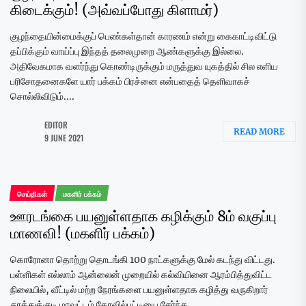
கிடைக்கும்! (அவ்வப்போது கிளாமர்)
குழந்தையின்மைக்குப் பெண்கள்தான் காரணம் என்று கைகாட்டிவிட்டு
தப்பிக்கும் வாய்ப்பு இந்தத் தலைமுறை ஆண்களுக்கு இல்லை.
அதிவேகமாக வளர்ந்து கொண்டிருக்கும் மருத்துவ யுகத்தில் சில எளிய
பரிசோதனைகளே யார் பக்கம் பிரச்னை என்பதைத் தெளிவாகச்
சொல்லிவிடும்....
EDITOR
READ MORE
9 JUNE 2021
செய்திகள்
மகளிர் பக்கம்
ஊரடங்கை பயனுள்ளதாக கழிக்கும் 8ம் வகுப்பு
மாணவி! (மகளிர் பக்கம்)
கொரோனா தொற்று தொடங்கி 100 நாட்களுக்கு மேல் கடந்து விட்டது.
பள்ளிகள் எல்லாம் ஆன்லைன் முறையில் கல்வியினை ஆரம்பித்துவிட்ட
நிலையில், வீட்டில் மற்ற நேரங்களை பயனுள்ளதாக கழித்து வருகிறார்
தூத்துக்குடி மாவட்டம் கோவில்பட்டியை சேர்ந்த...