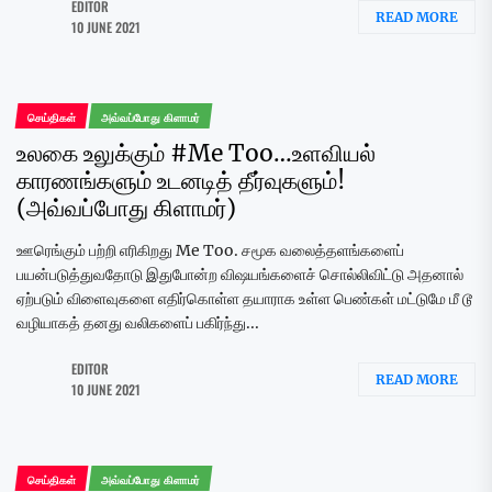
EDITOR
READ MORE
10 JUNE 2021
செய்திகள்
அவ்வப்போது கிளாமர்
உலகை உலுக்கும் #Me Too…உளவியல்
காரணங்களும் உடனடித் தீர்வுகளும்!
(அவ்வப்போது கிளாமர்)
ஊரெங்கும் பற்றி எரிகிறது Me Too. சமூக வலைத்தளங்களைப்
பயன்படுத்துவதோடு இதுபோன்ற விஷயங்களைச் சொல்லிவிட்டு அதனால்
ஏற்படும் விளைவுகளை எதிர்கொள்ள தயாராக உள்ள பெண்கள் மட்டுமே மீ டூ
வழியாகத் தனது வலிகளைப் பகிர்ந்து...
EDITOR
READ MORE
10 JUNE 2021
செய்திகள்
அவ்வப்போது கிளாமர்