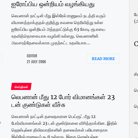
ஐரோப்பிய ஒன்றியம் வழங்கியது
ப
லெபனான் நாட்டின் மீது இஸ்ரேல் ராணுவம் நடத்தி வரும்
(
விமானத்தாக்குதல் குறித்து கவலை தெரிவித்து உள்ள
ஐரோப்பிய ஒன்றியம் அந்தநாட்டுக்கு 63 கோடி ரூபாயை
உதவித்தொகையாக வழங்கி உள்ளது. லெபனானின்
C
அவசரத்தேவைக்காக முதற்கட்ட உதவியாக...
EDITOR
READ MORE
21 JULY 2006
ச
செய்திகள்
ச
லெபனான் மீது 12 போர் விமானங்கள் 23
டன் குண்டுகள் வீச்சு
த
லெபனான் நாட்டின் தலைநகரான பெய்ரூட் மீது 12
்
மர
போர்விமானங்கள் 23 டன் குண்டுகளை வீசித்தாக்கின. இதில்
ஹெஸ்புல்லா தீவிரவாதிகளின் தலைவர்கள் பலியானதாக
இஸ்ரேல் ராணுவம் கூறி உள்ளது. இதை ஹெஸ்புல்லா