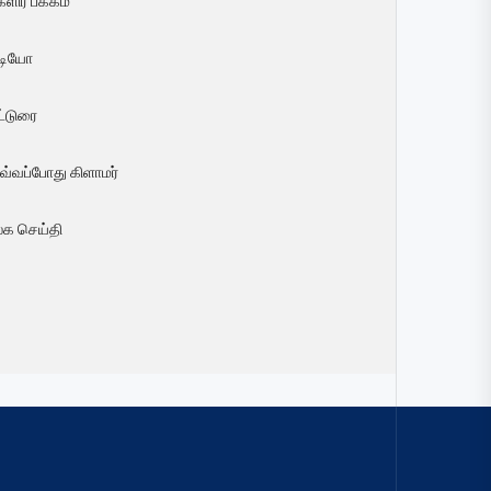
ளிர் பக்கம்
ீடியோ
ட்டுரை
வ்வப்போது கிளாமர்
லக செய்தி