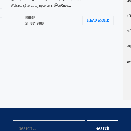
மக
தீவிரவாதிகள் மறுத்தனர். இஸ்ரேல்...
வ
EDITOR
READ MORE
21 JULY 2006
க
அ
உ
Search
for: