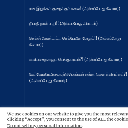
மன இறுக்கம் குறைக்கும் கலை! (அவ்வப்போது கிளாமர்)
நீ பாதி நான் பாதி!! (அவ்வப்போது கிளாமர்)
செக்ஸ் வேண்டாம்… செல்போனே போதும்!! (அவ்வப்போது
கிளாமர்)
பாலியல் உறவாலும் டெங்கு பரவும்?! (அவ்வப்போது கிளாமர்)
போர்னோகிராபியை பற்றி பெண்கள் என்ன நினைக்கிறார்கள்?!
(அவ்வப்போது கிளாமர்)
We use cookies on our website to give you the most relevan
Copyright © 2026
நிதர்சனம்.
All rights reserved.
clicking “Accept”, you consent to the use of ALL the cookie
Theme: BoundlessNews By
Themeinwp.
Powered
Do not sell my personal information
.