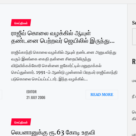
S
செய்திகள்
ராஜீவ் கொலை வழக்கில் ஆயுள்
தண்டனை பெற்றவர் ஜெயிலில் இருந்து…
ராஜீவ்காந்தி கொலை வழக்கில் ஆயுள் தண்டனை அனுபவித்து
வரும் இலங்கை கைதி தன்னை சிறையிலிருந்து
R
விடுவிக்கக்கோரி சென்னை ஐகோர்ட்டில் மனுதாக்கல்
செய்துள்ளார். 1991-ம் ஆண்டு முன்னாள் பிரதமர் ராஜீவ்காந்தி
படுகொலை செய்யப்பட்டார். இந்த வழக்கில்...
ம
EDITOR
READ MORE
நீ
21 JULY 2006
ச
கி
செய்திகள்
லெபனானுக்கு ரூ.63 கோடி உதவி
பா