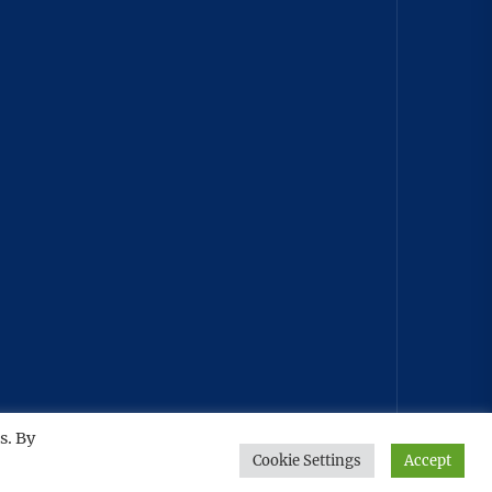
TO THE TOP
↑
s. By
Cookie Settings
Accept
Home
Privacy
Athirady