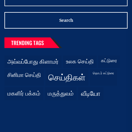
TRENDING TAGS
கட்டுரை
அவ்வப்போது கிளாமர்
உலக செய்தி
தொடர் கட்டுரை
சினிமா செய்தி
செய்திகள்
மகளிர் பக்கம்
மருத்துவம்
வீடியோ