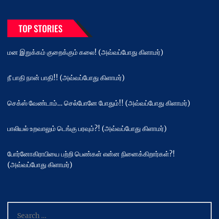
TOP STORIES
மன இறுக்கம் குறைக்கும் கலை! (அவ்வப்போது கிளாமர்)
நீ பாதி நான் பாதி!! (அவ்வப்போது கிளாமர்)
செக்ஸ் வேண்டாம்… செல்போனே போதும்!! (அவ்வப்போது கிளாமர்)
பாலியல் உறவாலும் டெங்கு பரவும்?! (அவ்வப்போது கிளாமர்)
போர்னோகிராபியை பற்றி பெண்கள் என்ன நினைக்கிறார்கள்?!
(அவ்வப்போது கிளாமர்)
Search
for: