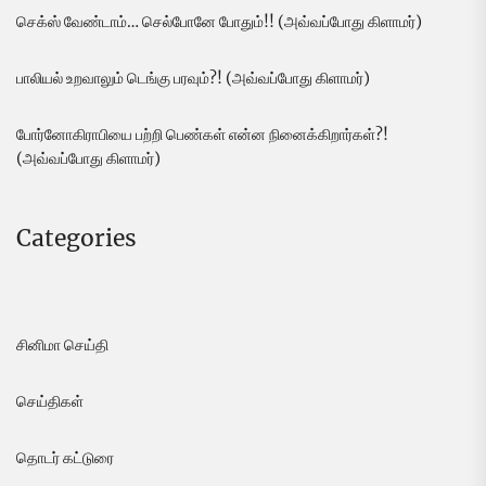
செக்ஸ் வேண்டாம்… செல்போனே போதும்!! (அவ்வப்போது கிளாமர்)
பாலியல் உறவாலும் டெங்கு பரவும்?! (அவ்வப்போது கிளாமர்)
போர்னோகிராபியை பற்றி பெண்கள் என்ன நினைக்கிறார்கள்?!
(அவ்வப்போது கிளாமர்)
Categories
சினிமா செய்தி
செய்திகள்
தொடர் கட்டுரை