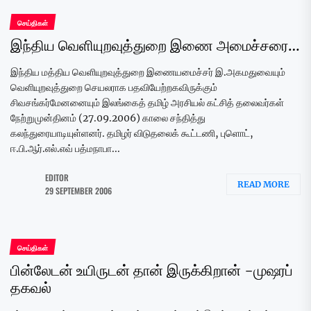
செய்திகள்
இந்திய வெளியுறவுத்துறை இணை அமைச்சரை…
இந்திய மத்திய வெளியுறவுத்துறை இணையமைச்சர் இ.அகமதுவையும்
வெளியுறவுத்துறை செயலராக பதவியேற்றகவிருக்கும்
சிவசங்கர்மேனனையும் இலங்கைத் தமிழ் அரசியல் கட்சித் தலைவர்கள்
நேற்றுமுன்தினம் (27.09.2006) காலை சந்தித்து
கலந்துரையாடியுள்ளனர். தமிழர் விடுதலைக் கூட்டணி, புளொட்,
ஈ.பி.ஆர்.எல்.எவ் பத்மநாபா...
EDITOR
READ MORE
29 SEPTEMBER 2006
செய்திகள்
பின்லேடன் உயிருடன் தான் இருக்கிறான் -முஷரப்
தகவல்