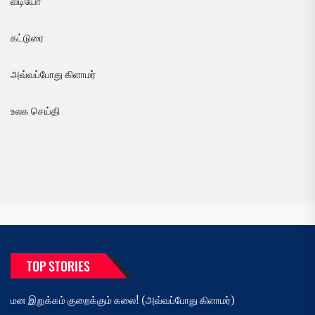
வீடியோ
கட்டுரை
அவ்வப்போது கிளாமர்
உலக செய்தி
TOP STORIES
மன இறுக்கம் குறைக்கும் கலை! (அவ்வப்போது கிளாமர்)