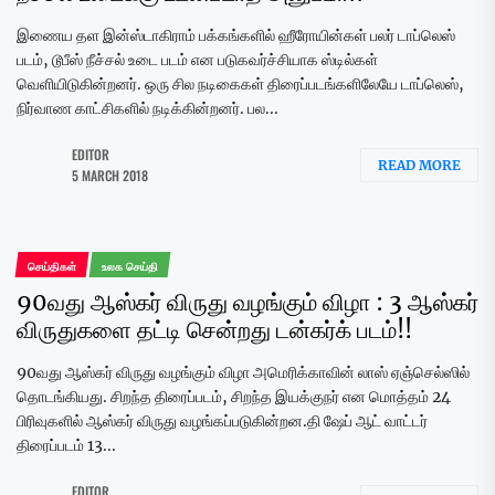
இணைய தள இன்ஸ்டாகிராம் பக்கங்களில் ஹீரோயின்கள் பலர் டாப்லெஸ்
படம், டூபீஸ் நீச்சல் உடை படம் என படுகவர்ச்சியாக ஸ்டில்கள்
வெளியிடுகின்றனர். ஒரு சில நடிகைகள் திரைப்படங்களிலேயே டாப்லெஸ்,
நிர்வாண காட்சிகளில் நடிக்கின்றனர். பல...
EDITOR
READ MORE
5 MARCH 2018
செய்திகள்
உலக செய்தி
90வது ஆஸ்கர் விருது வழங்கும் விழா : 3 ஆஸ்கர்
விருதுகளை தட்டி சென்றது டன்கர்க் படம்​!!
90வது ஆஸ்கர் விருது வழங்கும் விழா அமெரிக்காவின் லாஸ் ஏஞ்செல்ஸில்
தொடங்கியது. சிறந்த திரைப்படம், சிறந்த இயக்குநர் என மொத்தம் 24
பிரிவுகளில் ஆஸ்கர் விருது வழங்கப்படுகின்றன.தி ஷேப் ஆட் வாட்டர்
திரைப்படம் 13...
EDITOR