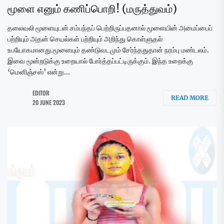
மூளை எனும் கணிப்பொறி! (மருத்துவம்)
தலைவலி மூளையுடன் சம்பந்தப் பெற்றிருப்பதனால் மூளையின் அமைப்பைப்
பற்றியும் அதன் செயல்கள் பற்றியும் அறிந்து கொள்ளுதல்
உபயோகமானது.மூளையும் தண்டுவடமும் சேர்ந்ததுதான் நரம்பு மண்டலம்.
இவை மூன்றடுக்கு உறையால் போர்த்தப்பட்டிருக்கும். இந்த உறைக்கு
‘மெனிஞ்சஸ்’ என்று...
EDITOR
READ MORE
20 JUNE 2023