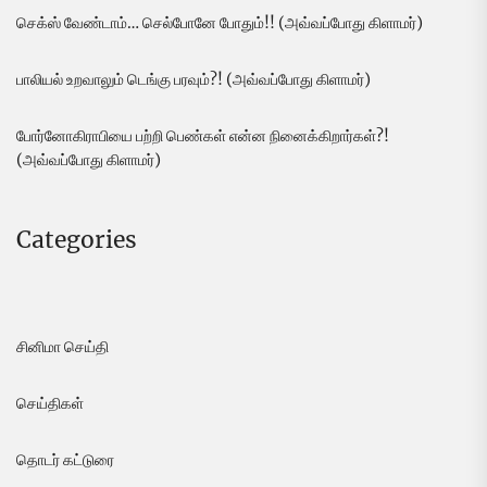
செக்ஸ் வேண்டாம்… செல்போனே போதும்!! (அவ்வப்போது கிளாமர்)
பாலியல் உறவாலும் டெங்கு பரவும்?! (அவ்வப்போது கிளாமர்)
போர்னோகிராபியை பற்றி பெண்கள் என்ன நினைக்கிறார்கள்?!
(அவ்வப்போது கிளாமர்)
Categories
சினிமா செய்தி
செய்திகள்
தொடர் கட்டுரை