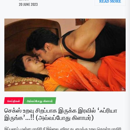
READ MORE
20 JUNE 2023
செய்திகள்
அவ்வப்போது கிளாமர்
செக்ஸ் உறவு சிறப்பாக இருக்க இரவில் ‘ஃப்ரியா
இருங்க’…!! (அவ்வப்போது கிளாமர்)
இப்பலாம் முன்ன மாதிரி நீ இல்லை. ஏதோ கடமைக்கு உறவு கொள்ற மாதிரி