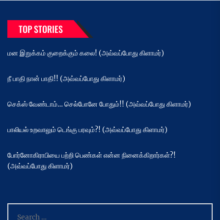
TOP STORIES
மன இறுக்கம் குறைக்கும் கலை! (அவ்வப்போது கிளாமர்)
நீ பாதி நான் பாதி!! (அவ்வப்போது கிளாமர்)
செக்ஸ் வேண்டாம்… செல்போனே போதும்!! (அவ்வப்போது கிளாமர்)
பாலியல் உறவாலும் டெங்கு பரவும்?! (அவ்வப்போது கிளாமர்)
போர்னோகிராபியை பற்றி பெண்கள் என்ன நினைக்கிறார்கள்?!
(அவ்வப்போது கிளாமர்)
Search