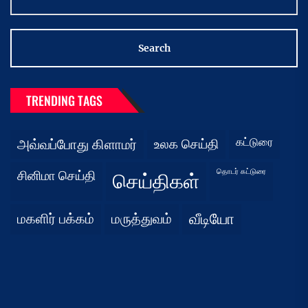
for:
TRENDING TAGS
கட்டுரை
அவ்வப்போது கிளாமர்
உலக செய்தி
தொடர் கட்டுரை
சினிமா செய்தி
செய்திகள்
மகளிர் பக்கம்
மருத்துவம்
வீடியோ