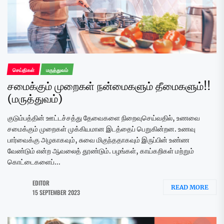
செய்திகள்
மருத்துவம்
சமைக்கும் முறைகள் நன்மைகளும் தீமைகளும்!!
(மருத்துவம்)
குடும்பத்தின் ஊட்டச்சத்து தேவைகளை நிறைவுசெய்வதில், உணவை
சமைக்கும் முறைகள் முக்கியமான இடத்தைப் பெறுகின்றன. உணவு
பார்வைக்கு அழகாகவும், சுவை மிகுந்ததாகவும் இருப்பின் உண்ண
வேண்டும் என்ற ஆவலைத் தூண்டும். பழங்கள், காய்கறிகள் மற்றும்
கொட்டைகளைப்...
EDITOR
READ MORE
15 SEPTEMBER 2023