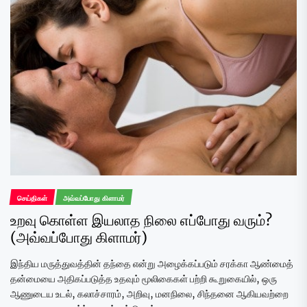
செய்திகள்
அவ்வப்போது கிளாமர்
உறவு கொள்ள இயலாத நிலை எப்போது வரும்?
(அவ்வப்போது கிளாமர்)
இந்திய மருத்துவத்தின் தந்தை என்று அழைக்கப்படும் சரக்கா ஆண்மைத்
தன்மையை அதிகப்படுத்த உதவும் மூலிகைகள் பற்றி கூறுகையில், ஒரு
ஆணுடைய உடல், கலாச்சாரம், அறிவு, மனநிலை, சிந்தனை ஆகியவற்றை