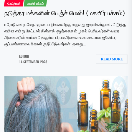
செய்திகள்
மகளிர் பக்கம்
நடுத்தர மக்களின் பெஞ்ச் மெஸ்! (மகளிர் பக்கம்)
ஈரோடு என்றாலே நம்முடைய நினைவிற்கு வருவது ஜவுளிகள்தான். அடுத்து
என்ன என்று கேட்டால் சின்னக் குழந்தைகள் முதல் பெரியவர்கள் வரை
அனைவரின் சாய்ஸ் அங்குள்ள பிரபல அசைவ உணவகமான ஜூனியர்
குப்பண்ணாவைத்தான் குறிப்பிடுவார்கள். தனது...
EDITOR
READ MORE
14 SEPTEMBER 2023