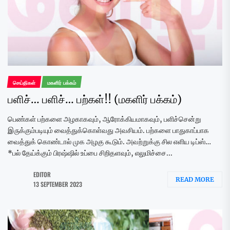
செய்திகள்
மகளிர் பக்கம்
பளிச்… பளிச்… பற்கள்!! (மகளிர் பக்கம்)
பெண்கள் பற்களை அழகாகவும், ஆரோக்கியமாகவும், பளிச்சென்று
இருக்கும்படியும் வைத்துக்கொள்வது அவசியம். பற்களை பாதுகாப்பாக
வைத்துக் கொண்டால் முக அழகு கூடும். அவற்றுக்கு சில எளிய டிப்ஸ்…
*பல் தேய்க்கும் பிரஷ்ஷில் உப்பை சிறிதளவும், எலுமிச்சை...
EDITOR
READ MORE
13 SEPTEMBER 2023