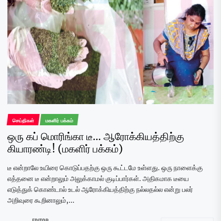
செய்திகள்
மகளிர் பக்கம்
ஒரு கப் மொரிங்கா டீ… ஆரோக்கியத்திற்கு
கியாரண்டி! (மகளிர் பக்கம்)
டீ என்றாலே உயிரை கொடுப்பதற்கு ஒரு கூட்டமே உள்ளது. ஒரு நாளைக்கு
எத்தனை டீ என்றாலும் அலுக்காமல் குடிப்பார்கள். அதிகமாக டீயை
எடுத்துக் கொண்டால் உடல் ஆரோக்கியத்திற்கு நல்லதல்ல என்று பலர்
அறிவுரை கூறினாலும்,...
EDITOR