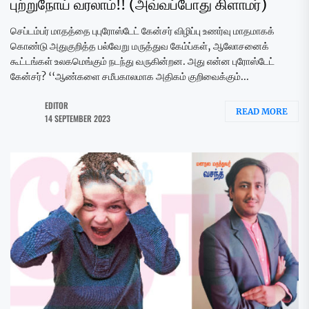
புற்றுநோய் வரலாம்!! (அவ்வப்போது கிளாமர்)
செப்டம்பர் மாதத்தை புபுரோஸ்டேட் கேன்சர் விழிப்பு உணர்வு மாதமாகக்
கொண்டு அதுகுறித்த பல்வேறு மருத்துவ கேம்ப்கள், ஆலோசனைக்
கூட்டங்கள் உலகமெங்கும் நடந்து வருகின்றன. அது என்ன புரோஸ்டேட்
கேன்சர்? ‘‘ஆண்களை சமீபகாலமாக அதிகம் குறிவைக்கும்...
EDITOR
READ MORE
14 SEPTEMBER 2023