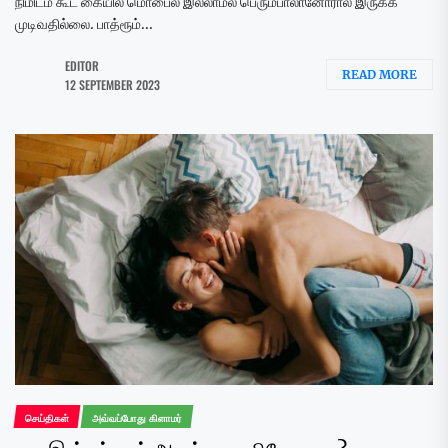
நிமிடம் கூட கையில் மொபைல் இல்லாமல் பெரும்பாலானோரால் இருக்க
முடிவதில்லை. பாத்ரூம்...
EDITOR
READ MORE
12 SEPTEMBER 2023
செய்திகள்
அவ்வப்போது கிளாமர்