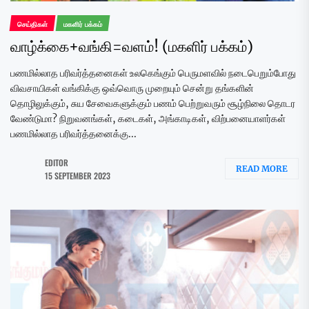
செய்திகள்
மகளிர் பக்கம்
வாழ்க்கை+வங்கி=வளம்! (மகளிர் பக்கம்)
பணமில்லாத பரிவர்த்தனைகள் உலகெங்கும் பெருமளவில் நடைபெறும்போது
விவசாயிகள் வங்கிக்கு ஒவ்வொரு முறையும் சென்று தங்களின்
தொழிலுக்கும், சுய சேவைகளுக்கும் பணம் பெற்றுவரும் சூழ்நிலை தொடர
வேண்டுமா? நிறுவனங்கள், கடைகள், அங்காடிகள், விற்பனையாளர்கள்
பணமில்லாத பரிவர்த்தனைக்கு...
EDITOR
READ MORE
15 SEPTEMBER 2023