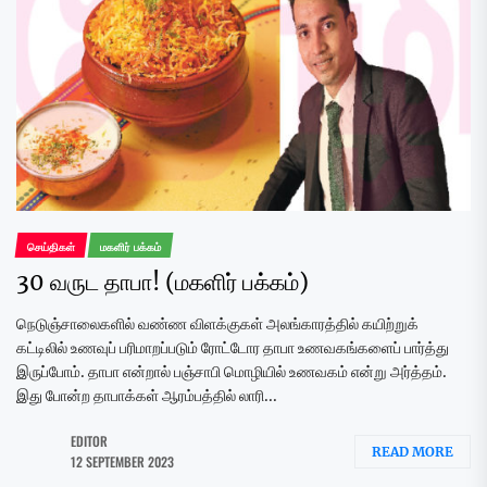
செய்திகள்
மகளிர் பக்கம்
30 வருட தாபா! (மகளிர் பக்கம்)
நெடுஞ்சாலைகளில் வண்ண விளக்குகள் அலங்காரத்தில் கயிற்றுக்
கட்டிலில் உணவுப் பரிமாறப்படும் ரோட்டோர தாபா உணவகங்களைப் பார்த்து
இருப்போம். தாபா என்றால் பஞ்சாபி மொழியில் உணவகம் என்று அர்த்தம்.
இது போன்ற தாபாக்கள் ஆரம்பத்தில் லாரி...
EDITOR
READ MORE
12 SEPTEMBER 2023