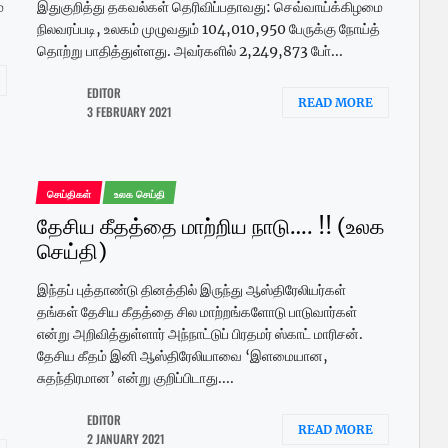
்
இதுகுறித்து தகவல்கள் தெரிவிப்பதாவது: செவ்வாய்க்கிழமை
நிலவரப்படி, உலகம் முழுவதும் 104,010,950 பேருக்கு நோய்த்
தொற்று பாதித்துள்ளது. அவர்களில் 2,249,873 போ்...
EDITOR
READ MORE
3 FEBRUARY 2021
செய்திகள்
உலக செய்தி
தேசிய கீதத்தை மாற்றிய நாடு…. !! (உலக
செய்தி)
இந்தப் புத்தாண்டு தினத்தில் இருந்து ஆஸ்திரேலியர்கள்
தங்கள் தேசிய கீதத்தை சில மாற்றங்களோடு பாடுவார்கள்
என்று அறிவித்துள்ளார் அந்நாட்டுப் பிரதமர் ஸ்காட் மாரிசன்.
தேசிய கீதம் இனி ஆஸ்திரேலியாவை ‘இளமையான,
சுதந்திரமான’ என்று குறிப்பிடாது....
EDITOR
READ MORE
2 JANUARY 2021