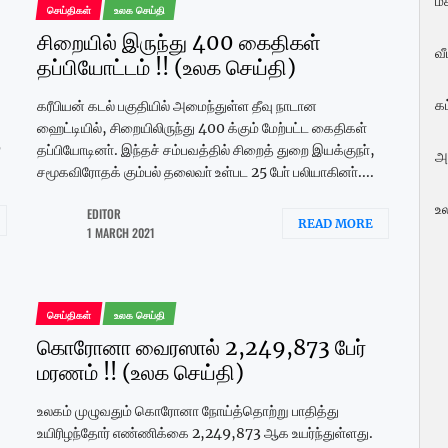
மக
செய்திகள்
உலக செய்தி
சிறையில் இருந்து 400 கைதிகள்
வ
தப்பியோட்டம் !! (உலக செய்தி)
க
கரீபியன் கடல் பகுதியில் அமைந்துள்ள தீவு நாடான
ஹைட்டியில், சிறையிலிருந்து 400 க்கும் மேற்பட்ட கைதிகள்
்
தப்பியோடினா். இந்தச் சம்பவத்தில் சிறைத் துறை இயக்குநா்,
அ
சமூகவிரோதக் கும்பல் தலைவா் உள்பட 25 போ் பலியாகினா்....
உ
EDITOR
READ MORE
1 MARCH 2021
செய்திகள்
உலக செய்தி
கொரோனா வைரஸால் 2,249,873 பேர்
மரணம் !! (உலக செய்தி)
உலகம் முழுவதும் கொரோனா நோய்த்தொற்று பாதித்து
உயிரிழந்தோர் எண்ணிக்கை 2,249,873 ஆக உயர்ந்துள்ளது.