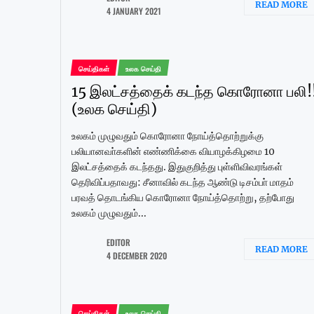
READ MORE
4 JANUARY 2021
செய்திகள்
உலக செய்தி
15 இலட்சத்தைக் கடந்த கொரோனா பலி!
(உலக செய்தி)
உலகம் முழுவதும் கொரோனா நோய்த்தொற்றுக்கு
பலியானவா்களின் எண்ணிக்கை வியாழக்கிழமை 10
இலட்சத்தைக் கடந்தது. இதுகுறித்து புள்ளிவிவரங்கள்
தெரிவிப்பதாவது: சீனாவில் கடந்த ஆண்டு டிசம்பா் மாதம்
பரவத் தொடங்கிய கொரோனா நோய்த்தொற்று, தற்போது
உலகம் முழுவதும்...
EDITOR
READ MORE
4 DECEMBER 2020
செய்திகள்
உலக செய்தி