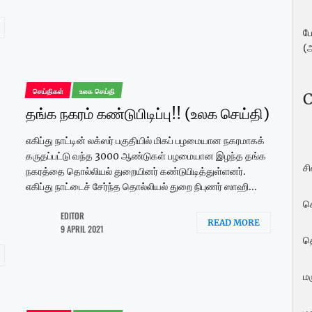
ப
(
செய்திகள்
உலக செய்தி
C
தங்க நகரம் கண்டுபிடிப்பு!! (உலக செய்தி)
எகிப்து நாட்டின் லக்ஸர் பகுதியில் மிகப் பழமையான நகரமாகக்
கருதப்பட்டு வந்த 3000 ஆண்டுகள் பழமையான இழந்த தங்க
ச
நகரத்தை தொல்லியல் துறையினர் கண்டுபிடித்துள்ளனர்.
எகிப்து நாட்டைச் சேர்ந்த தொல்லியல் துறை நிபுணர் ஸாஹி...
ச
EDITOR
READ MORE
9 APRIL 2021
த
மர