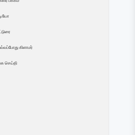
ளிர் பக்கம்
ீடியோ
ட்டுரை
வ்வப்போது கிளாமர்
லக செய்தி