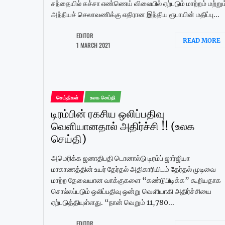
சந்தையில் கச்சா எண்ணெய் விலையில் ஏற்படும் மாற்றம் மற்றும
அந்நியச் செலாவணிக்கு எதிரான இந்திய ரூபாயின் மதிப்பு...
EDITOR
READ MORE
1 MARCH 2021
செய்திகள்
உலக செய்தி
டிரம்பின் ரகசிய ஒலிப்பதிவு
வெளியானதால் அதிர்ச்சி !! (உலக
செய்தி)
அமெரிக்க ஜனாதிபதி டொனால்டு டிரம்ப் ஜார்ஜியா
மாகாணத்தின் உயர் தேர்தல் அதிகாரியிடம் தேர்தல் முடிவை
மாற்ற தேவையான வாக்குகளை “கண்டுபிடிக்க” கூறியதாக
சொல்லப்படும் ஒலிப்பதிவு ஒன்று வெளியாகி அதிர்ச்சியை
ஏற்படுத்தியுள்ளது. “நான் வெறும் 11,780...
EDITOR