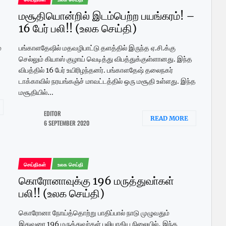
மசூதியொன்றில் இடம்பெற்ற பயங்கரம்! –
16 பேர் பலி!! (உலக செய்தி)
்
பங்காளதேஷில் மதவழிபாட்டு தளத்தில் இருந்த ஏ.சி.க்கு
செல்லும் கியாஸ் குழாய் வெடித்து விபத்துக்குள்ளானது. இந்த
விபத்தில் 16 பேர் உயிரிழந்தனர். பங்காளதேஷ் தலைநகர்
டாக்காவில் நரயங்கஞ்ச் மாவட்டத்தில் ஒரு மசூதி உள்ளது. இந்த
மசூதியில்...
EDITOR
READ MORE
6 SEPTEMBER 2020
செய்திகள்
உலக செய்தி
கொரோனாவுக்கு 196 மருத்துவா்கள்
பலி!! (உலக செய்தி)
கொரோனா நோய்த்தொற்று பாதிப்பால் நாடு முழுவதும்
இதுவரை 196 மருத்துவா்கள் பலியாகிய நிலையில், இந்த