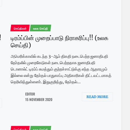
செய்திகள்
உலக செய்தி
!
டிரம்ப்பின் முறைப்பாடு நிராகரிப்பு!! (உலக
செய்தி)
அமெரிக்காவில் கடந்த 3-ஆம் திகதி நடைபெற்ற ஜனாதிபதி
தோ்தலில் முறைகேடுகள் நடைபெற்றதாக ஜனாதிபதி
டொனால்ட் டிரம்ப் சுமத்தும் குற்றச்சாட்டுக்கு எந்த ஆதாரமும்
இல்லை என்று தோ்தல் பாதுகாப்பு அதிகாரிகள் திட்டவட்டமாகத்
தெரிவித்துள்ளனா். இதுகுறித்து, தோ்தல்...
EDITOR
READ MORE
15 NOVEMBER 2020
செய்திகள்
உலக செய்தி