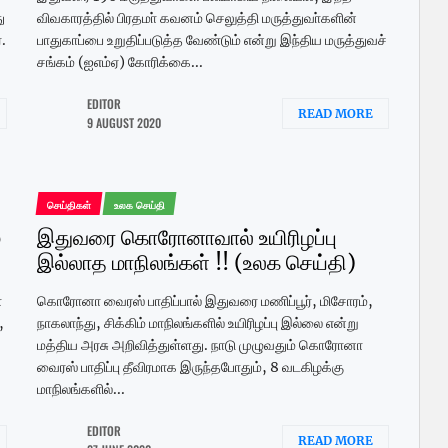
ு
விவகாரத்தில் பிரதமா் கவனம் செலுத்தி மருத்துவா்களின்
.
பாதுகாப்பை உறுதிப்படுத்த வேண்டும் என்று இந்திய மருத்துவச்
சங்கம் (ஐஎம்ஏ) கோரிக்கை...
EDITOR
READ MORE
9 AUGUST 2020
செய்திகள்
உலக செய்தி
்
இதுவரை கொரோனாவால் உயிரிழப்பு
இல்லாத மாநிலங்கள் !! (உலக செய்தி)
்
கொரோனா வைரஸ் பாதிப்பால் இதுவரை மணிப்பூர், மிசோரம்,
,
நாகலாந்து, சிக்கிம் மாநிலங்களில் உயிரிழப்பு இல்லை என்று
மத்திய அரசு அறிவித்துள்ளது. நாடு முழுவதும் கொரோனா
வைரஸ் பாதிப்பு தீவிரமாக இருந்தபோதும், 8 வடகிழக்கு
மாநிலங்களில்...
EDITOR
READ MORE