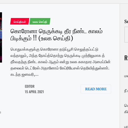
S
செய்திகள்
உலக செய்தி
கொரோனா நெருக்கடி தீர நீண்ட காலம்
பிடிக்கும் !! (உலக செய்தி)
பொதுமக்களுக்கு கொரோனா தடுப்பூசி செலுத்தப்பட்டு
வந்தாலும், அந்த நோய்த்தொற்று நெருக்கடி முற்றிலுமாக த்
R
தீா்வதற்கு நீண்ட காலம் ஆகும் என்று உலக சுகாதார அமைப்பின்
தலைவா் டெட்ரேஸ் அதானோம் கேப்ரியேசஸ் தெரிவித்துள்ளாா்.
கடந்த ஜனவரி,...
ம
EDITOR
READ MORE
நீ
15 APRIL 2021
ச
கி
்
பா