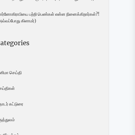
ோர்னோகிராபியை பற்றி பெண்கள் என்ன நினைக்கிறார்கள்?!
அவ்வப்போது கிளாமர்)
ategories
ினிமா செய்தி
ெய்திகள்
ொடர் கட்டுரை
ுத்துவம்