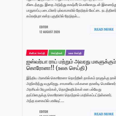
கிடைத்தது. இதை அடுத்து காஷ்மீர் பொலிஸாருடன் இணைந்த
பாதுகாப்பு படையினர் புல்வாமாவில் தேடுதல் வேட்டை நடத்தினர்
கம்ரஷிபுரா என்ற பகுதியில் தேடுதல்...
EDITOR
READ MORE
12 AUGUST 2020
சினிமா செய்தி
செய்திகள்
உலக செய்தி
ஐஸ்வர்யா ராய் மற்றும் அவரது மகளுக்கும
கொரோனா!! (உலக செய்தி)
இந்திய அளவில் கொரோனா தொற்றின் தாக்கம் நாளுக்கு நாள
அதிகரித்து வருகிறது. சாமானிய மக்களை தாண்டி பொலிஸார்
அரசியல் பிரமுகர்கள், தொழிலதிபர்கள் என பல்வேறு
தரப்பினருக்கு கொரோனா தொற்றால் பாதிக்கப்பட்டுள்ளனர்.
அந்த வகையில் பாலிவுட்...
EDITOR
READ MORE