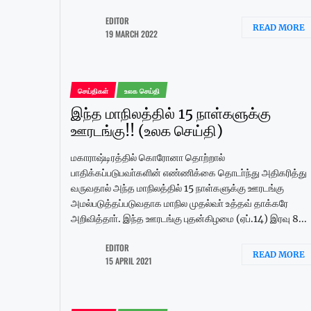
EDITOR
READ MORE
19 MARCH 2022
செய்திகள்
உலக செய்தி
இந்த மாநிலத்தில் 15 நாள்களுக்கு
ஊரடங்கு!! (உலக செய்தி)
மகாராஷ்டிரத்தில் கொரோனா தொற்றால்
பாதிக்கப்படுபவா்களின் எண்ணிக்கை தொடா்ந்து அதிகரித்து
வருவதால் அந்த மாநிலத்தில் 15 நாள்களுக்கு ஊரடங்கு
அமல்படுத்தப்படுவதாக மாநில முதல்வா் உத்தவ் தாக்கரே
அறிவித்தாா். இந்த ஊரடங்கு புதன்கிழமை (ஏப்.14) இரவு 8...
EDITOR
READ MORE
15 APRIL 2021