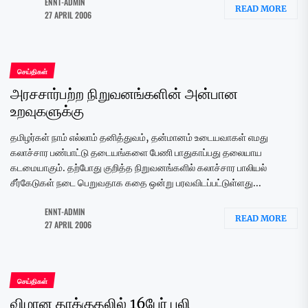
ENNT-ADMIN
READ MORE
27 APRIL 2006
செய்திகள்
அரசசார்பற்ற நிறுவனங்களின் அன்பான
உறவுகளுக்கு
தமிழர்கள் நாம் எல்லாம் தனித்துவம், தன்மானம் உடையவாகள் எமது
கலாச்சார பண்பாட்டு தடையங்களை பேணி பாதுகாப்பது தலையாய
கடமையாகும். தற்போது குறித்த நிறுவனங்களில் கலாச்சார பாலியல்
சீர்கேடுகள் நடை பெறுவதாக கதை ஒன்று பரவவிடப்பட்டுள்ளது...
ENNT-ADMIN
READ MORE
27 APRIL 2006
செய்திகள்
விமான தாக்குதலில் 16பேர் பலி