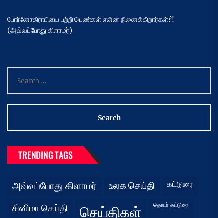
போர்னோகிராபியை பற்றி பெண்கள் என்ன நினைக்கிறார்கள்?!
(அவ்வப்போது கிளாமர்)
Search
for:
TRENDING TAGS
கட்டுரை
அவ்வப்போது கிளாமர்
உலக செய்தி
தொடர் கட்டுரை
சினிமா செய்தி
செய்திகள்