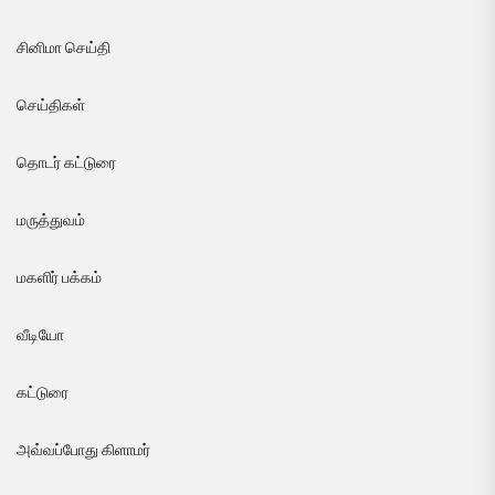
சினிமா செய்தி
செய்திகள்
தொடர் கட்டுரை
மருத்துவம்
மகளிர் பக்கம்
வீடியோ
கட்டுரை
அவ்வப்போது கிளாமர்