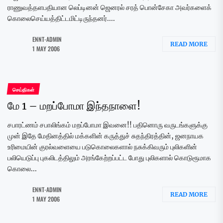
ராணுவத்தளபதியான லெப்டினன் ஜெனரல் சரத் பொன்சேகா அவர்களைக்
கொலைசெய்யத்திட்டமிட்டிருந்தனர்....
ENNT-ADMIN
READ MORE
1 MAY 2006
செய்திகள்
மே 1 – மறப்போமா இந்தநாளை!
சபாரட்ணம் சபாலிங்கம் மறப்போமா இவனை!! பதினொரு வருடங்களுக்கு
முன் இதே மேதினத்தில் மக்களின் கருத்துச் சுதந்திரத்தின், ஜனநாயக
உரிமையின் குரல்வளையை படுகொலைகளால் நசுக்கிவரும் புலிகளின்
பலியெடுப்பு புகலிடத்திலும் அரங்கேற்றப்பட்ட போது புலிகளால் கொடுரூமாக
கொலை...
ENNT-ADMIN
READ MORE
1 MAY 2006