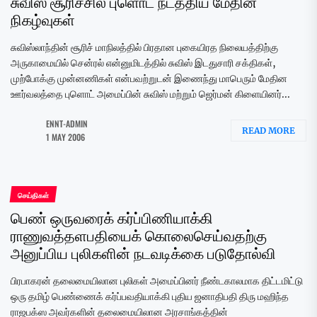
சுவிஸ் சூரிச்சில் புளொட் நடத்திய மேதின
நிகழ்வுகள்
சுவிஸ்லாந்தின் சூரிச் மாநிலத்தில் பிரதான புகையிரத நிலையத்திற்கு
அருகாமையில் சென்ரல் என்னுமிடத்தில் சுவிஸ் இடதுசாரி சக்திகள்,
முற்போக்கு முன்னணிகள் என்பவற்றுடன் இணைந்து மாபெரும் மேதின
ஊர்வலத்தை புளொட் அமைப்பின் சுவிஸ் மற்றும் ஜெர்மன் கிளையினர்...
ENNT-ADMIN
READ MORE
1 MAY 2006
செய்திகள்
பெண் ஒருவரைக் கர்ப்பிணியாக்கி
ராணுவத்தளபதியைக் கொலைசெய்வதற்கு
அனுப்பிய புலிகளின் நடவடிக்கை படுதோல்வி
பிரபாகரன் தலைமையிலான புலிகள் அமைப்பினர் நீண்டகாலமாக திட்டமிட்டு
ஒரு தமிழ் பெண்ணைக் கர்ப்பவதியாக்கி புதிய ஜனாதிபதி திரு மஹிந்த
ராஜபக்ஸ அவர்களின் தலைமையிலான அரசாங்கத்தின்