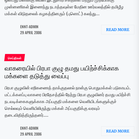
ஒன்பது மணிக்கு சுவிஸ் இடதுசாரி சக்திகள் மற்றும் முற்போக்கு
முன்னணிகள் இணைந்து நடாத்தவுள்ள மேதின ஊர்வலத்தில் தமிழீழ
மக்கள் விடுதலைக் கழகத்தினரும் (புளொட்) கலந்து...
ENNT-ADMIN
READ MORE
29 APRIL 2006
செய்திகள்
வாகரையில் பிரபா குழு தமது பயிற்ச்சிக்காக
மக்களை தடுத்து வைப்பு
பிரபா குழுவின் எறிகணைத் தாக்குதலால் நான்கு பொதுமக்கள் படுகாயம்.
மட்டக்களப்பு வாகரை பிரதேசத்தில் நேற்று பிரபா குழுவினர் தமது பயிற்ச்சி
நடவடிக்கைகளுக்காக அப்பகுதி மக்களை வெளியிடங்களுக்குச்
செல்லவும் வெளியிலிருந்து மக்கள் அப்பகுதிக்கு வரவும்
தடைவிதித்திருந்தனர்....
ENNT-ADMIN
READ MORE
29 APRIL 2006